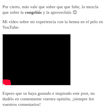
Por cierto, más vale que sobre que que falte, la mezcla
que sobre la
congeláis
y la aprovecháis 😊
Mi vídeo sobre mi experiencia con la henna en el pelo en
YouTube:
Espero que os haya gustado e inspirado este post, no
dudéis en comentarme vuestra opinión, ¡siempre leo
vuestros comentarios!