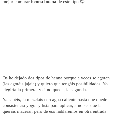
mejor comprar
henna buena
de este tipo 😊
Os he dejado dos tipos de henna porque a veces se agotan
(las agotáis jajaja) y quiero que tengáis posibilidades. Yo
elegiría la primera, y si no queda, la segunda.
Ya sabéis, la mezcláis con agua caliente hasta que quede
consistencia yogur y lista para aplicar, a no ser que la
queráis macerar, pero de eso hablaremos en otra entrada.