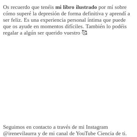
Os recuerdo que tenéis
mi libro ilustrado
por mí sobre
cómo superé la depresión de forma definitiva y aprendí a
ser feliz. Es una experiencia personal íntima que puede
que os ayude en momentos difíciles. También lo podéis
regalar a algún ser querido vuestro
🥰
Seguimos en contacto a través de mi Instagram
@irenevilaurra y de mi canal de YouTube Ciencia de ti.