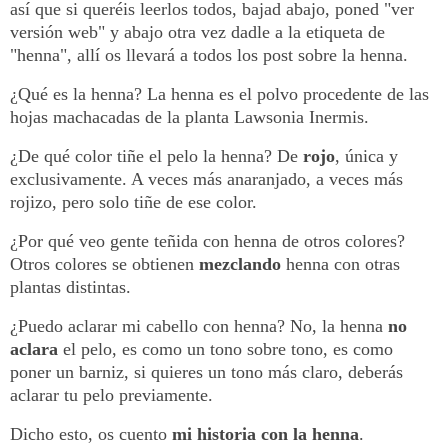
así que si queréis leerlos todos, bajad abajo, poned "ver
versión web" y abajo otra vez dadle a la etiqueta de
"henna", allí os llevará a todos los post sobre la henna.
¿Qué es la henna? La henna es el polvo procedente de las
hojas machacadas de la planta Lawsonia Inermis.
¿De qué color tiñe el pelo la henna? De
rojo
, única y
exclusivamente. A veces más anaranjado, a veces más
rojizo, pero solo tiñe de ese color.
¿Por qué veo gente teñida con henna de otros colores?
Otros colores se obtienen
mezclando
henna con otras
plantas distintas.
¿Puedo aclarar mi cabello con henna? No, la henna
no
aclara
el pelo, es como un tono sobre tono, es como
poner un barniz, si quieres un tono más claro, deberás
aclarar tu pelo previamente.
Dicho esto, os cuento
mi historia con la henna
.