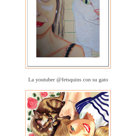
La youtuber @fetsquins con su gato