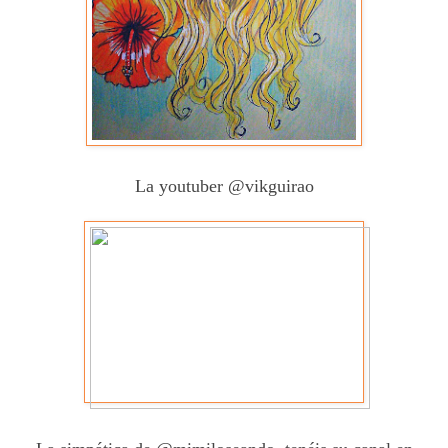
La youtuber @vikguirao