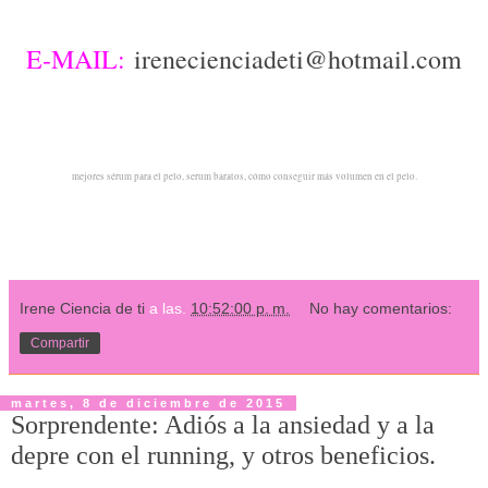
E-MAIL:
irenecienciadeti@hotmail.com
mejores sérum para el pelo, serum baratos, cómo conseguir más volumen en el pelo.
Irene Ciencia de ti
a las.
10:52:00 p. m.
No hay comentarios:
Compartir
martes, 8 de diciembre de 2015
Sorprendente: Adiós a la ansiedad y a la
depre con el running, y otros beneficios.