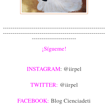
-----------------------------------------------------
-----------------------------------------------------
-----------------------
¡Sígueme!
INSTAGRAM
: @iirpel
TWITTER:
@iirpel
FACEBOOK:
Blog Cienciadeti