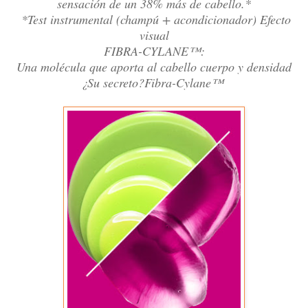
sensación de un 38% más de cabello.*
*Test instrumental (champú + acondicionador) Efecto
visual
FIBRA-CYLANE™:
Una molécula que aporta al cabello cuerpo y densidad
¿Su secreto?Fibra-Cylane™