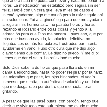
que ahora nada me podía conmover y nada me pondría a
llorar. La medicación me estabilizó pero seguía sin ser
feliz. Hablé con un cura que lleva miles de casos e
intentó ayudarme, algo me ayudó pero la raíz seguía ahí
sin solucionar. Fui a la ginecóloga para que me ayudara
a regular mis hormonas... me pasaba horas y horas
rezando el Rosario entre otras cosas y yendo a la
adoración para que Dios me sanara... pues eso, que por
más que buscaba ayuda, la solución definitiva no
llegaba. Los demás los pobres, frustrados por intentar
ayudarme en vano. Hubo otro cura que me dijo algo
clave: tienes que confiar. Le dije: no puedo. Y me dijo:
tienes que dar el salto. Lo reflexioné mucho.
Solo Dios sabe la de horas que pasé llorando en mi
cama a escondidas, hasta no poder respirar por la nariz,
las migrañas que pasé, los ojos hinchados, el vacío
inmenso que sentía, la auténtica desolación y un dolor
que me desgarraba por dentro que me hacía llorar
gritando.
A pesar de que las pasé putas, con perdón, tengo que
decir que vivir todo este sufrimiento me ayudó mucho