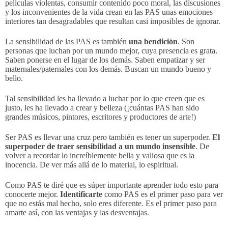
películas violentas, consumir contenido poco moral, las discusiones
y los inconvenientes de la vida crean en las PAS unas emociones
interiores tan desagradables que resultan casi imposibles de ignorar.
La sensibilidad de las PAS es también
una bendición
. Son
personas que luchan por un mundo mejor, cuya presencia es grata.
Saben ponerse en el lugar de los demás. Saben empatizar y ser
maternales/paternales con los demás. Buscan un mundo bueno y
bello.
Tal sensibilidad les ha llevado a luchar por lo que creen que es
justo, les ha llevado a crear y belleza (¡cuántas PAS han sido
grandes músicos, pintores, escritores y productores de arte!)
Ser PAS es llevar una cruz pero también es tener un superpoder.
El
superpoder de traer sensibilidad a un mundo insensible
. De
volver a recordar lo increíblemente bella y valiosa que es la
inocencia. De ver más allá de lo material, lo espiritual.
Como PAS te diré que es súper importante aprender todo esto para
conocerte mejor.
Identificarte
como PAS es el primer paso para ver
que no estás mal hecho, solo eres diferente. Es el primer paso para
amarte así, con las ventajas y las desventajas.