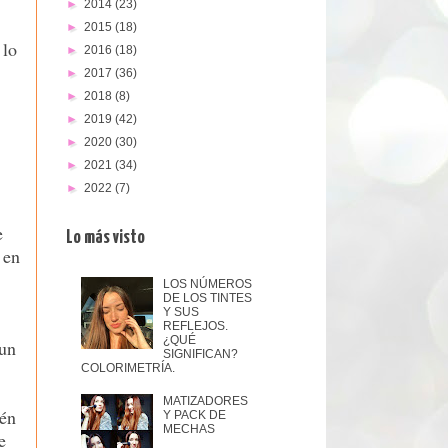
►
2014
(23)
►
2015
(18)
 lo
►
2016
(18)
►
2017
(36)
►
2018
(8)
►
2019
(42)
►
2020
(30)
►
2021
(34)
►
2022
(7)
e
Lo más visto
 en
LOS NÚMEROS
DE LOS TINTES
Y SUS
REFLEJOS.
¿QUÉ
 un
SIGNIFICAN?
COLORIMETRÍA.
MATIZADORES
ién
Y PACK DE
MECHAS
e