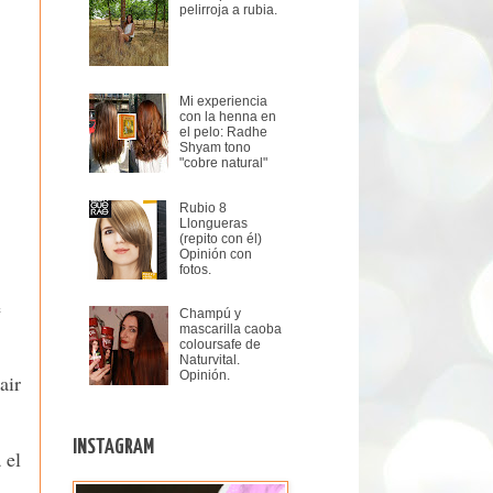
pelirroja a rubia.
Mi experiencia
con la henna en
el pelo: Radhe
Shyam tono
"cobre natural"
Rubio 8
Llongueras
(repito con él)
Opinión con
fotos.
e
Champú y
mascarilla caoba
coloursafe de
Naturvital.
Opinión.
air
INSTAGRAM
 el