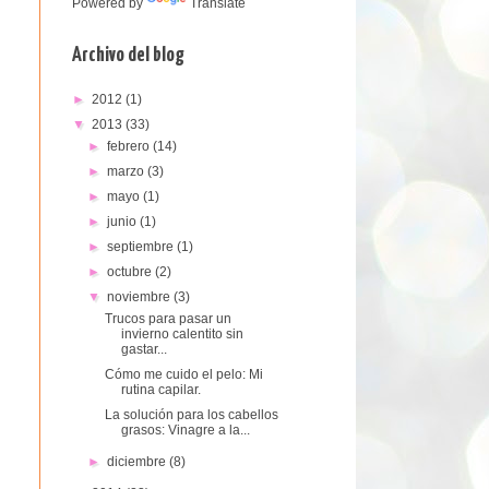
Powered by
Translate
Archivo del blog
►
2012
(1)
▼
2013
(33)
►
febrero
(14)
►
marzo
(3)
►
mayo
(1)
►
junio
(1)
►
septiembre
(1)
►
octubre
(2)
▼
noviembre
(3)
Trucos para pasar un
invierno calentito sin
gastar...
Cómo me cuido el pelo: Mi
La solución para los cabellos
grasos: Vinagre a la...
►
diciembre
(8)