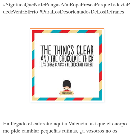
#SignificaQueNoTePongasAúnRopaFrescaPorqueTodavíaP
uedeVenirElFrío #ParaLosDesorientadosDeLosRefranes
Ha llegado el calorcito aquí a Valencia, así que el cuerpo
me pide cambiar pequeñas rutinas, ¿a vosotros no os