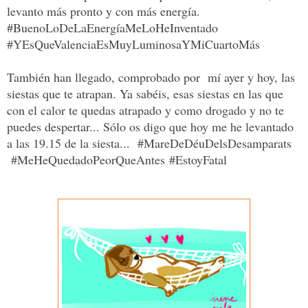
levanto más pronto y con más energía.
#BuenoLoDeLaEnergíaMeLoHeInventado
#YEsQueValenciaEsMuyLuminosaYMiCuartoMás
También han llegado, comprobado por mí ayer y hoy, las
siestas que te atrapan. Ya sabéis, esas siestas en las que
con el calor te quedas atrapado y como drogado y no te
puedes despertar... Sólo os digo que hoy me he levantado
a las 19.15 de la siesta... #MareDeDéuDelsDesamparats
#MeHeQuedadoPeorQueAntes
#EstoyFatal