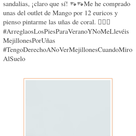
sandalias, ¡claro que sí!
👡👡
Me he comprado
unas del outlet de Mango por 12 euricos y
pienso pintarme las uñas de coral.
🤷🏻‍♀️
#ArreglaosLosPiesParaVeranoYNoMeLlevéis
MejillonesPorUñas
#TengoDerechoANoVerMejillonesCuandoMiro
AlSuelo